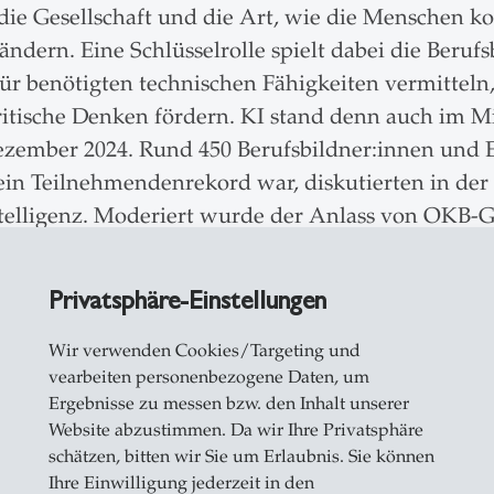
d die Gesellschaft und die Art, wie die Menschen 
dern. Eine Schlüsselrolle spielt dabei die Berufsb
ür benötigten technischen Fähigkeiten vermitteln,
ritische Denken fördern. KI stand denn auch im M
zember 2024. Rund 450 Berufsbildner:innen und E
 ein Teilnehmendenrekord war, diskutierten in de
ntelligenz. Moderiert wurde der Anlass von OKB-
Privatsphäre-Einstellungen
»
ch nicht wieder weggehen», sagte Anita Klingel z
Wir verwenden Cookies/Targeting und
vearbeiten personenbezogene Daten, um
rägt sich das?». Klingel leitet das KI-Team der d
Ergebnisse zu messen bzw. den Inhalt unserer
und Kommunen zum Umgang mit KI. Sie forderte d
Website abzustimmen. Da wir Ihre Privatsphäre
tzt aufzubauen und gleichzeitig dafür zu sorgen,
schätzen, bitten wir Sie um Erlaubnis. Sie können
 Kompetenzen ausgestattet werden. «Unsere Juge
Ihre Einwilligung jederzeit in den