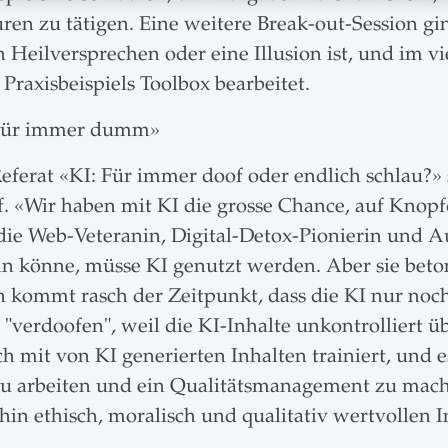
ren zu tätigen. Eine weitere Break-out-Session gin
n Heilversprechen oder eine Illusion ist, und im 
axisbeispiels Toolbox bearbeitet.
 für immer dumm»
Referat «KI: Für immer doof oder endlich schlau?» 
f. «Wir haben mit KI die grosse Chance, auf Knopf
ie Web-Veteranin, Digital-Detox-Pionierin und A
sein könne, müsse KI genutzt werden. Aber sie be
n kommt rasch der Zeitpunkt, dass die KI nur noch
"verdoofen", weil die KI-Inhalte unkontrolliert
h mit von KI generierten Inhalten trainiert, und es
zu arbeiten und ein Qualitätsmanagement zu mache
in ethisch, moralisch und qualitativ wertvollen I