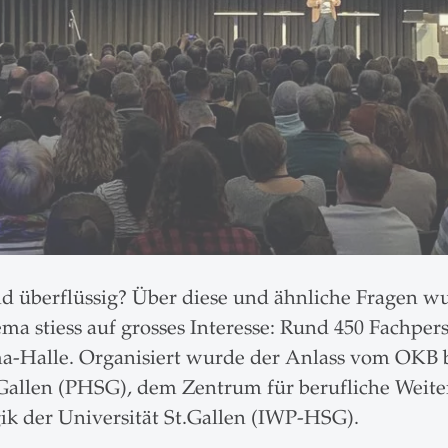
ld überflüssig? Über diese und ähnliche Fragen 
a stiess auf grosses Interesse: Rund 450 Fachper
a-Halle. Organisiert wurde der Anlass vom OKB 
Gallen (PHSG), dem Zentrum für berufliche Weit
gik der Universität St.Gallen (IWP-HSG).