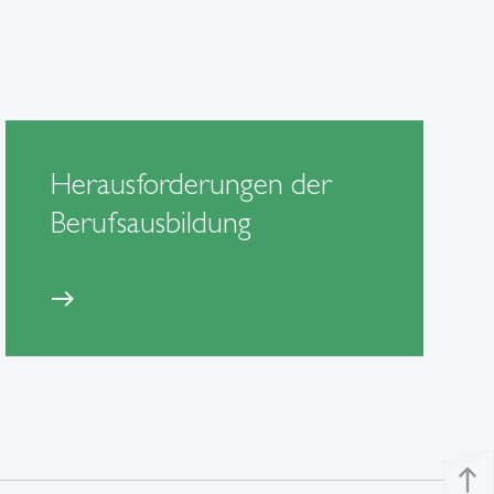
Herausforderungen der
Berufsausbildung
east
north