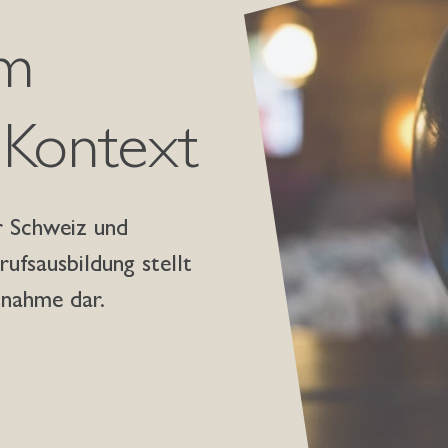
im
 Kontext
r Schweiz und
fsausbildung stellt
snahme dar.