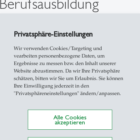
 Berufsausbildung
save_alt
Privatsphäre-Einstellungen
MB
save_alt
Wir verwenden Cookies/Targeting und
vearbeiten personenbezogene Daten, um
B
save_alt
Ergebnisse zu messen bzw. den Inhalt unserer
Website abzustimmen. Da wir Ihre Privatsphäre
schätzen, bitten wir Sie um Erlaubnis. Sie können
Ihre Einwilligung jederzeit in den
"Privatsphäreneinstellungen" ändern/anpassen.
ss sector in vocational 
Alle Cookies
akzeptieren