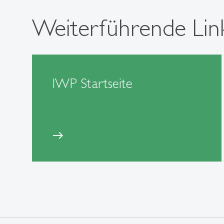
Weiterführende Lin
IWP Startseite
east