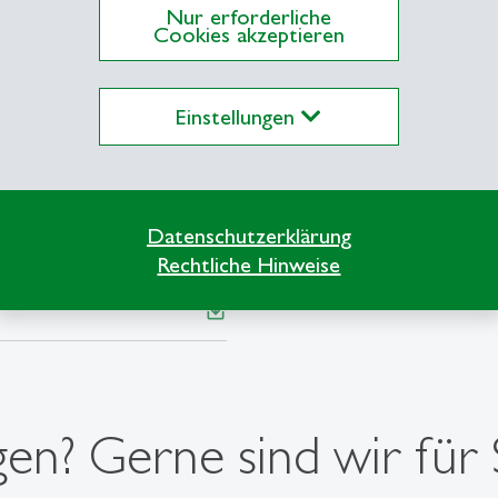
Nur erforderliche
PDF, 789 KB
save_alt
Cookies akzeptieren
― PDF, 739 KB
save_alt
Einstellungen
n ASEAN"
Datenschutzerklärung
Rechtliche Hinweise
save_alt
en? Gerne sind wir für S