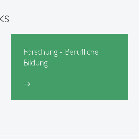
ks
Forschung - Berufliche
Bildung
east