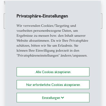
Suche
Privatsphäre-Einstellungen
search
Wir verwenden Cookies/Targeting und
vearbeiten personenbezogene Daten, um
Ergebnisse zu messen bzw. den Inhalt unserer
Website abzustimmen. Da wir Ihre Privatsphäre
schätzen, bitten wir Sie um Erlaubnis. Sie
Kontakt
können Ihre Einwilligung jederzeit in den
"Privatsphäreneinstellungen" ändern/anpassen.
Institut für
Wirtschaftspädagogik
Alle Cookies akzeptieren
(IWP)
Universität St.Gallen (HSG)
Dufourstrasse 40a
Nur erforderliche Cookies akzeptieren
CH-9000 St.Gallen
iwphsg
@
unisg.ch
Einstellungen
+41 71 224 26 30