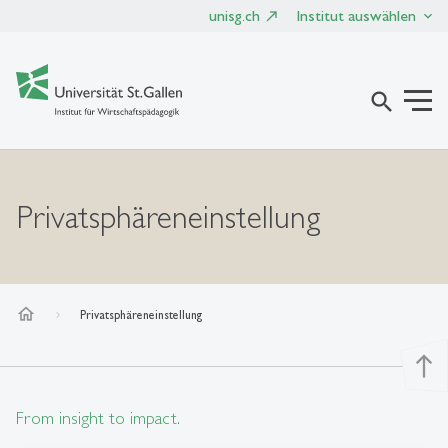
unisg.ch
Institut auswählen
search
Privatsphäreneinstellung
home
Privatsphäreneinstellung
north
From insight to impact.