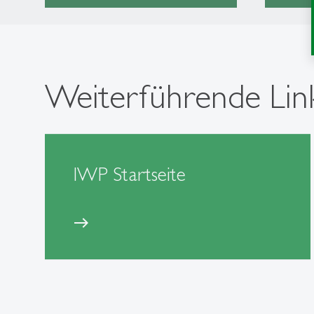
Weiterführende Lin
IWP Startseite
east