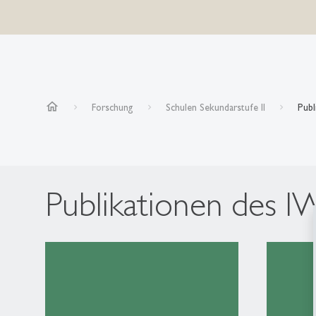
home
Forschung
Schulen Sekundarstufe II
Publ
Publikationen des I