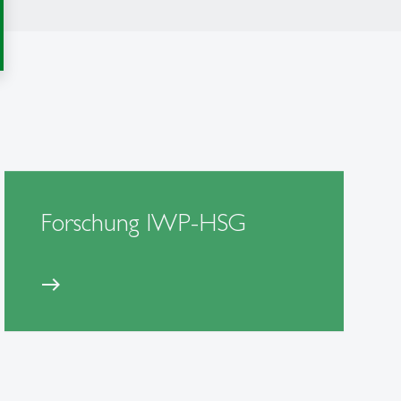
Forschung IWP-HSG
east