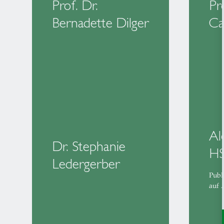
Prof. Dr.
Pr
Bernadette Dilger
Ca
Al
Dr. Stephanie
H
Ledergerber
Publ
auf 