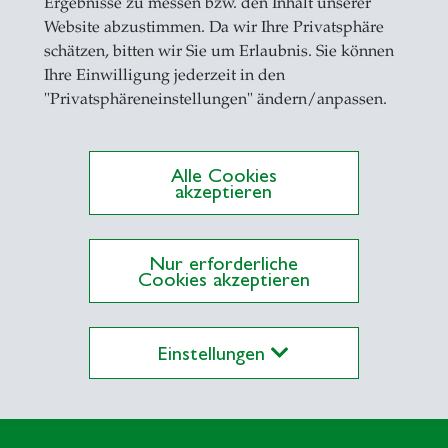
Ergebnisse zu messen bzw. den Inhalt unserer
of. Dr. Roman
Dr. Luci
Website abzustimmen. Da wir Ihre Privatsphäre
paul
Gommers
schätzen, bitten wir Sie um Erlaubnis. Sie können
Ihre Einwilligung jederzeit in den
"Privatsphäreneinstellungen" ändern/anpassen.
Alle Cookies
akzeptieren
Nur erforderliche
exandria IWP-
Cookies akzeptieren
SG
Einstellungen
ikationen des IWP-HSG
Alexandria