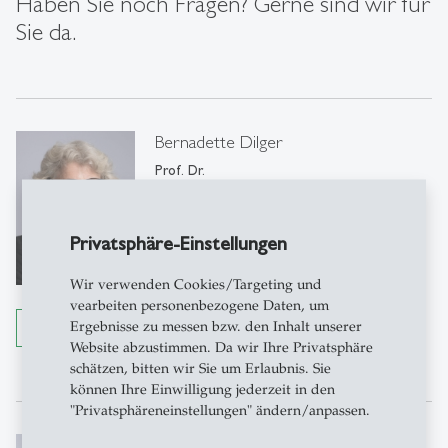
Haben Sie noch Fragen? Gerne sind wir für
Sie da.
Bernadette Dilger
Prof. Dr.
Direktorin
Privatsphäre-Einstellungen
IWP-HSG
Büro A 24-3-206
Dufourstrasse 40a
Wir verwenden Cookies/Targeting und
9000 St. Gallen
vearbeiten personenbezogene Daten, um
Ergebnisse zu messen bzw. den Inhalt unserer
Details anzeigen
Tel.: +41 71 224 2625
Website abzustimmen. Da wir Ihre Privatsphäre
Email schreiben
schätzen, bitten wir Sie um Erlaubnis. Sie
können Ihre Einwilligung jederzeit in den
"Privatsphäreneinstellungen" ändern/anpassen.
Stefan T. Siegel