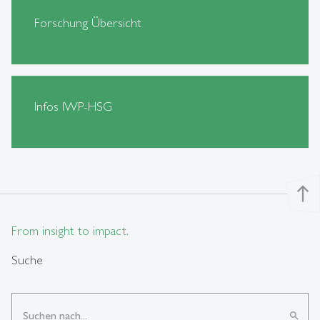
Forschung Übersicht
Infos IWP-HSG
north
From insight to impact.
Suche
search