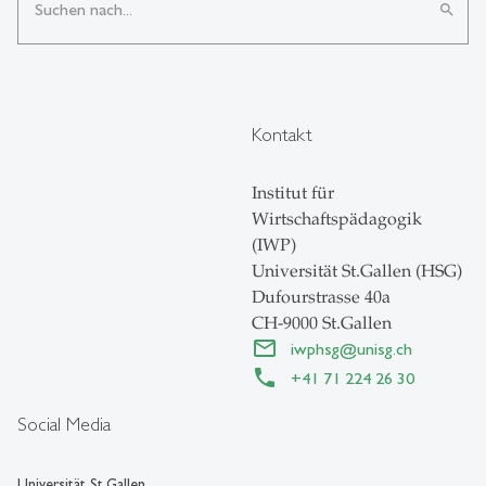
search
Kontakt
Institut für
Wirtschaftspädagogik
(IWP)
Universität St.Gallen (HSG)
Dufourstrasse 40a
CH-9000 St.Gallen
iwphsg
@
unisg.ch
+41 71 224 26 30
Social Media
Universität St.Gallen