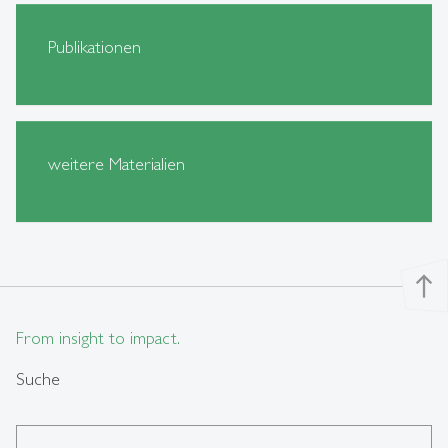
Publikationen
weitere Materialien
north
From insight to impact.
Suche