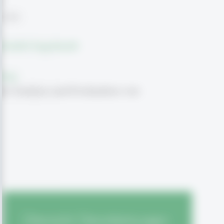
)
 u.a.
chstätt-Ingolstadt
burg
mit Analyse und Evaluation von
Übersicht Dienstleistungen