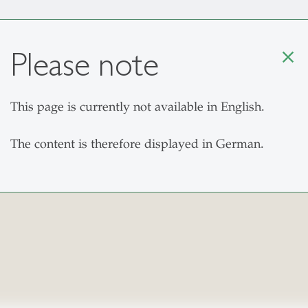
Please note
close
This page is currently not available in English.
The Institute
Study
Research
Fu
The content is therefore displayed in German.