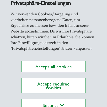
 für das
SQUARE
der Universität St.Gallen (HSG
Privatsphäre-Einstellungen
erschiedene hochschuldidaktische Einrichtungen,
Wir verwenden Cookies/Targeting und
ehre
vearbeiten personenbezogene Daten, um
nd Weiterbildung der Katholischen Universität Ei
Ergebnisse zu messen bzw. den Inhalt unserer
Website abzustimmen. Da wir Ihre Privatsphäre
enschaftsdidaktik (ZHW) der Universität Regens
schätzen, bitten wir Sie um Erlaubnis. Sie können
Ihre Einwilligung jederzeit in den
ür Lehrprobe im Zuge eines Berufungsverfahrens 
"Privatsphäreneinstellungen" ändern/anpassen.
Accept all cookies
ks
Accept required
cookies
Weiterbildung Hochschule
Settings