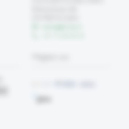
Universität St.Gallen (HSG)
Dufourstrasse 40a
CH-9000 St.Gallen
iwphsg
@
unisg.ch
+41 71 224 26 30
Mitglied von