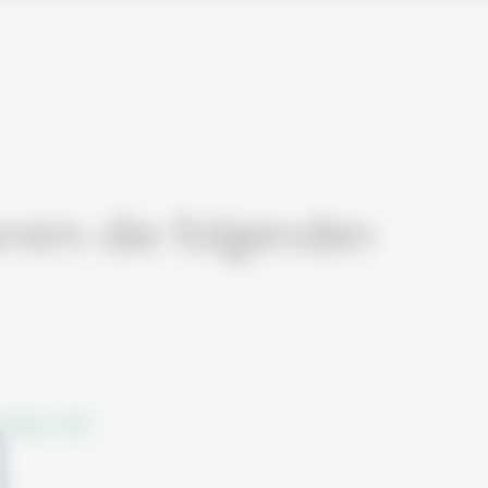
rem die folgenden
edien AG