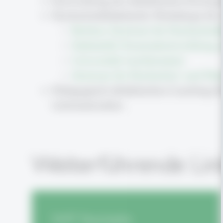
Entwicklung des didaktisches Konzept
Hochschuldidaktische Workshops für v
Berliner Zentrum für Hochschull
Stabsstelle Personalentwicklung u
Universität Liechtenstein
Zentrum für Hochschul- und Wiss
Pädagogisch-didaktisches Coaching f
Lehrmaterialien
Weiterführende Lin
IWP Startseite