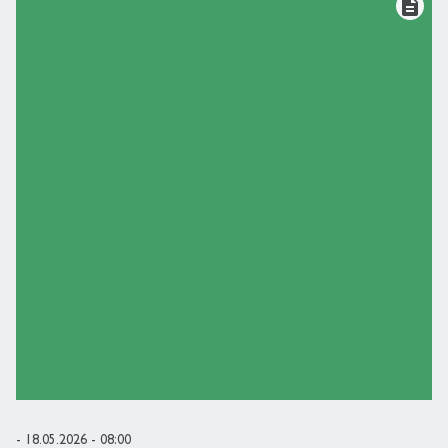
description
- 18.05.2026 - 08:00