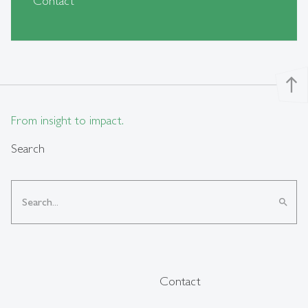
Contact
north
From insight to impact.
Search
search
Contact