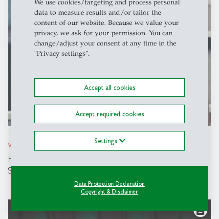
We use cookies/targeting and process personal
data to measure results and/or tailor the
content of our website. Because we value your
privacy, we ask for your permission. You can
change/adjust your consent at any time in the
"Privacy settings".
Accept all cookies
Accept required cookies
Settings
Videos
- 08.05.2026 - 16:00
HSG Impact Award 2026: The Circular Economy of
Skills and Competencies
Data Protection Declaration
Copyright & Disclaimer
description