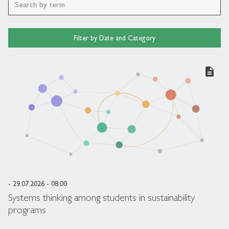
Filter by Date and Category
description
- 29.07.2026 - 08:00
Systems thinking among students in sustainability
programs