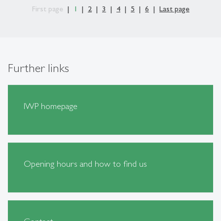
First page
1
2
3
4
5
6
Last page
Further links
IWP homepage
Opening hours and how to find us