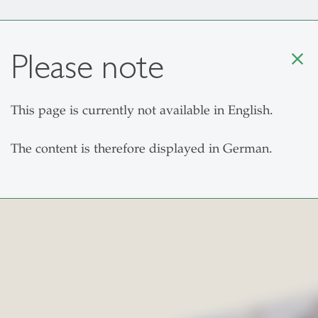
Please note
close
This page is currently not available in English.
The Institute
Study
Research
Fu
The content is therefore displayed in German.