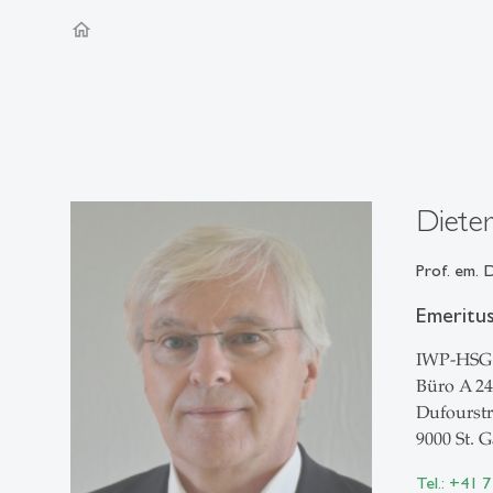
home
Dieter
Prof. em. D
Emeritu
IWP-HSG
Büro A 24
Dufourstr
9000 St. G
Tel.: +41 