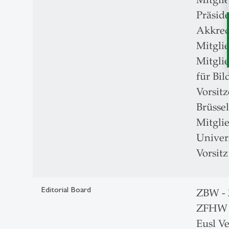
Präsid
Akkred
Mitgli
Mitgli
für Bi
Vorsit
Brüssel
Mitgli
Univer
Vorsitz
Editorial Board
ZBW - 
ZFHW -
Eusl V