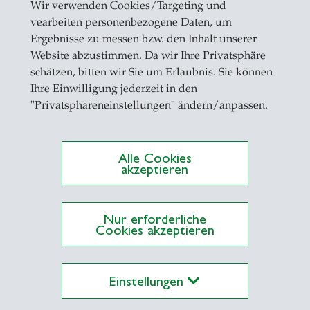
Wir verwenden Cookies/Targeting und
vearbeiten personenbezogene Daten, um
ätsentwicklung
Ergebnisse zu messen bzw. den Inhalt unserer
Website abzustimmen. Da wir Ihre Privatsphäre
hulentwicklung
schätzen, bitten wir Sie um Erlaubnis. Sie können
Ihre Einwilligung jederzeit in den
bildungsreformen
"Privatsphäreneinstellungen" ändern/anpassen.
ationale Berufsbildung
Alle Cookies
akzeptieren
agter des Rektorats für die Entwicklung des Selbs
agter des Rektorats für Qualitätsentwicklung an d
Nur erforderliche
ent der Akkreditierungskomission der OAQ für in
Cookies akzeptieren
ed der Enquetekommision «Fit fürs Leben in der Wi
nd Weiterbildung» des Landtags Baden-Württemb
Einstellungen
ed der Jury zur Vergabe des Friedrich-Edding-Prei
ed der Jury «Netzwerk Bildungsforschung» der B