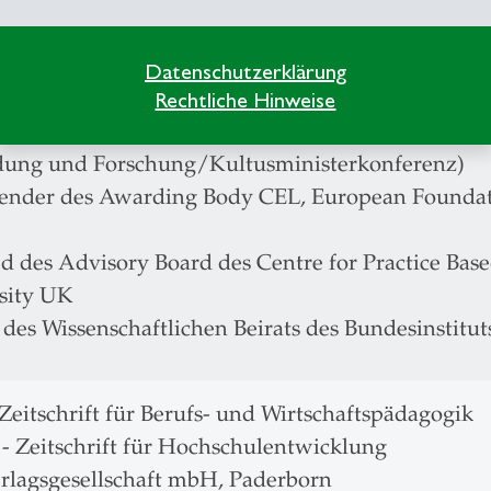
ent des wissenschaftlichen Beirats für Fachhochs
itierung und Qualitätssicherung)
Datenschutzerklärung
ed im Stiftungsbeirat der Thurgauischen Stiftung 
Rechtliche Hinweise
ed im wissenschaftlichen Beirat «Nationale Bildu
ldung und Forschung/Kultusministerkonferenz)
zender des Awarding Body CEL, European Founda
ed des Advisory Board des Centre for Practice Bas
sity UK
 des Wissenschaftlichen Beirats des Bundesinstitu
Zeitschrift für Berufs- und Wirtschaftspädagogik
 Zeitschrift für Hochschulentwicklung
erlagsgesellschaft mbH, Paderborn