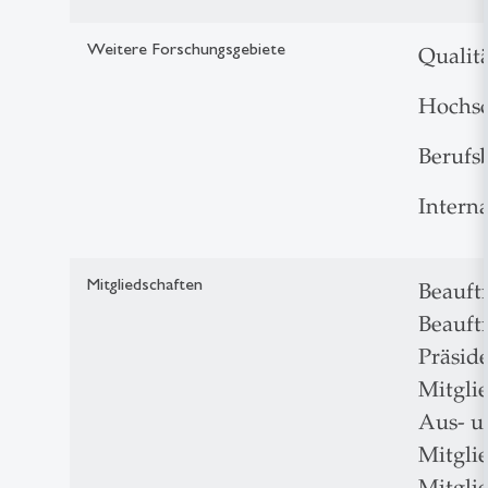
Weitere Forschungsgebiete
Qualit
Hochsc
Berufs
Intern
Mitgliedschaften
Beauftr
Beauftr
Präsid
Mitgli
Aus- u
Mitgli
Mitgli