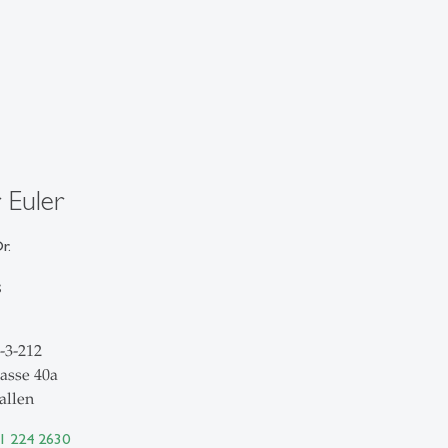
 Euler
r.
s
-3-212
asse 40a
allen
71 224 2630