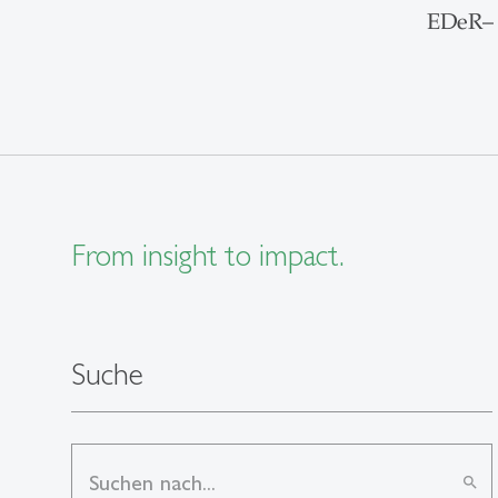
EDeR– 
From insight to impact.
Suche
search