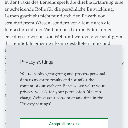
In der Praxis des Lernens spielt die direkte Erfahrung eine
entscheidende Rolle für die persönliche Entwicklung.
Lernen geschieht nicht nur durch den Erwerb von
strukturiertem Wissen, sondern vor allem durch die
Interaktion mit der Welt um uns herum. Beim Lernen
erschliessen wir uns die Welt und werden gleichzeitig von
ihr geprägt. In einem wirksam gestalteten Lehr- und
Lernsetting ist es daher wichtig, die Interaktion zwischen
den Lernenden und ihrer Umwelt umfassend zu
Privacy settings
berücksichtigen. Denn echtes Lernen entsteht nicht nur auf
der kognitiven Ebene durch Informationsverarbeitung,
We use cookies/targeting and process personal
sondern vor allem durch die dynamische
data to measure results and/or tailor the
Auseinandersetzung mit der Umgebung.
content of our website. Because we value your
privacy, we ask for your permission. You can
Um träges Wissen zu vermeiden und das Potenzial von
change/adjust your consent at any time in the
implizitem Wissen zu nutzen, ist es notwendig, den
"Privacy settings".
Zusammenhang von Wissenserwerb und -ausdruck
genauer zu betrachten. Dabei spielt das Konzept des
situierten Wissens eine zentrale Rolle, da es die
Accept all cookies