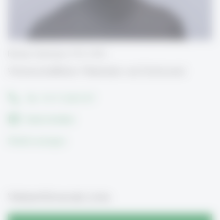
Renato Hanimann, M.A. HSG
Wissenschaftlicher Mitarbeiter und Doktorand
Tel.: +41 71 224 3137
Email schreiben
Details anzeigen
Weiterführende Links