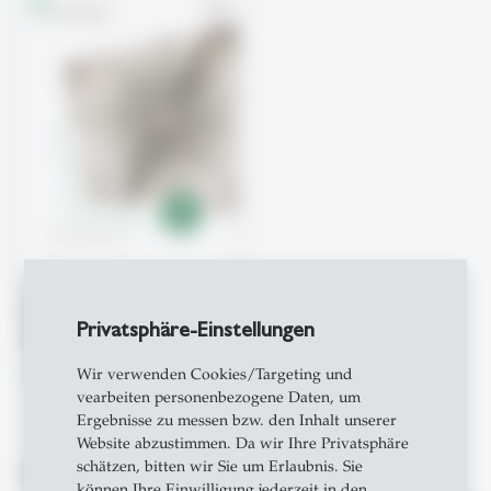
Factsheet Fachschaften
Privatsphäre-Einstellungen
leiten
Download file
Wir verwenden Cookies/Targeting und
east
vearbeiten personenbezogene Daten, um
Ergebnisse zu messen bzw. den Inhalt unserer
Website abzustimmen. Da wir Ihre Privatsphäre
schätzen, bitten wir Sie um Erlaubnis. Sie
Anmeldung zum Kurs
können Ihre Einwilligung jederzeit in den