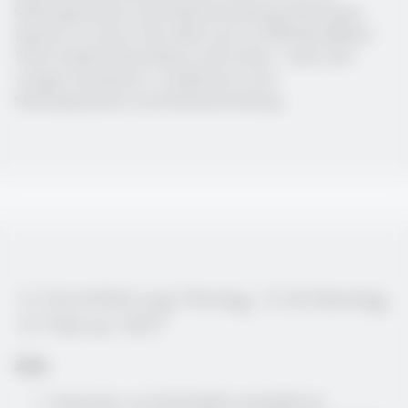
Schulorganisation und Schulentwicklung bedeutsame
Impulse zu setzen. Dies führt auch zu Rollenkonflikten.
Fachvorstände übernehmen nicht selten – mehr oder
weniger formalisiert – Funktionen in der
Schulorganisation und Schulentwicklung.
12. Durchführung: Montag, 15. & Dienstag,
16. Februar 2027
Ziele
Potenziale von Fachschaften innerhalb der