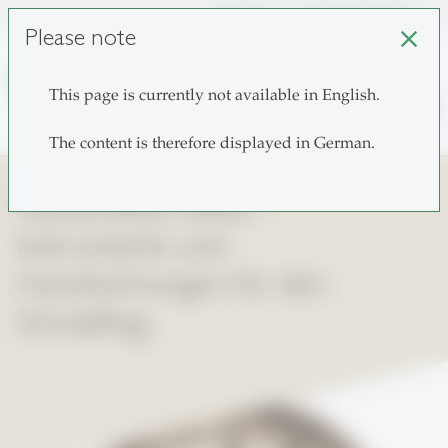
unisg.ch
Choose institutes
Please note
close
This page is currently not available in English.
search
The content is therefore displayed in German.
Fachschaften leiten -
Instrumente und
Handreichungen für den
Schulalltag