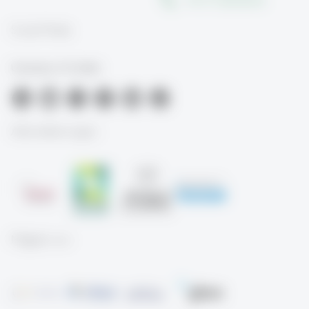
+41 71 224 26 30
Social Media
University of St.Gallen
Akkreditierungen
Mitglied von