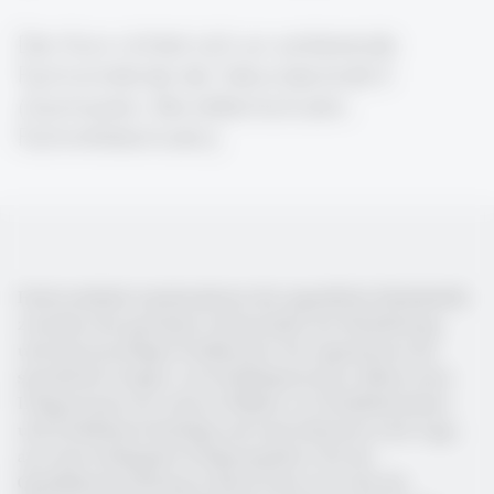
Der Kurs richtet sich an amtierende
Fachvorstände der Sekundarstufe II
(Gymnasien, Berufsfachschulen,
Fachmittelschulen).
Fachvorstände repräsentieren die eigentliche Schnittstelle
zwischen der gesamten Lehrerschaft, der Schulleitung
und dem jeweiligen Fachbereich. Sie organisieren die
spezifische Gruppe von Fachlehrpersonen, führen neue
Lehrpersonen ein, sind an Wahlen von Fachlehrerinnen
und Fachlehrern beteiligt und sind dadurch in der Lage,
aus einer kollegialen Fachperspektive für die
Qualitätsentwicklung in ihrem Fach sowie für die