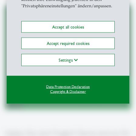
"Privatsphäreneinstellungen" ändern/anpassen.
Accept all cookies
Fachschaften leiten
Accept required cookies
Settings
Data Protection Declaration
Copyright & Disclaimer
zur Anmeldung
east
Haben Sie noch Fragen? Gerne sind wir für